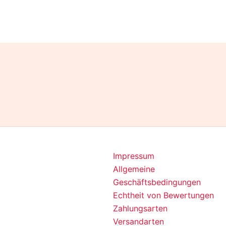
Optionen
können
auf
der
Produktseite
gewählt
werden
Impressum
Allgemeine
Geschäftsbedingungen
Echtheit von Bewertungen
Zahlungsarten
Versandarten