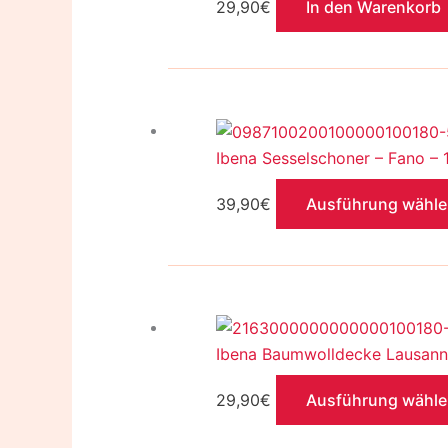
29,90
€
In den Warenkorb
Ibena Sesselschoner – Fano –
39,90
€
Ausführung wähl
Ibena Baumwolldecke Lausan
29,90
€
Ausführung wähl