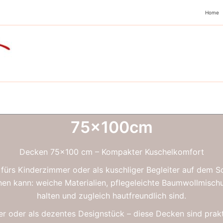
Home
theit
t
75x100cm
Decken 75×100 cm – Kompakter Kuschelkomfort
, fürs Kinderzimmer oder als kuschliger Begleiter auf dem
reinen kann: weiche Materialien, pflegeleichte Baumwollmis
halten und zugleich hautfreundlich sind.
er oder als dezentes Designstück – diese Decken sind prak