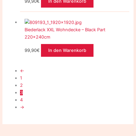
99,90
€
In den Warenkorb
Biederlack XXL Wohndecke – Black Part
220x240cm
99,90
€
In den Warenkorb
←
1
2
3
4
→