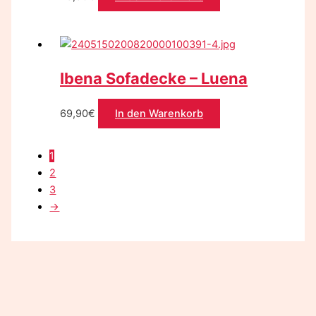
Ibena Sofadecke – Luena
69,90
€
In den Warenkorb
1
2
3
→