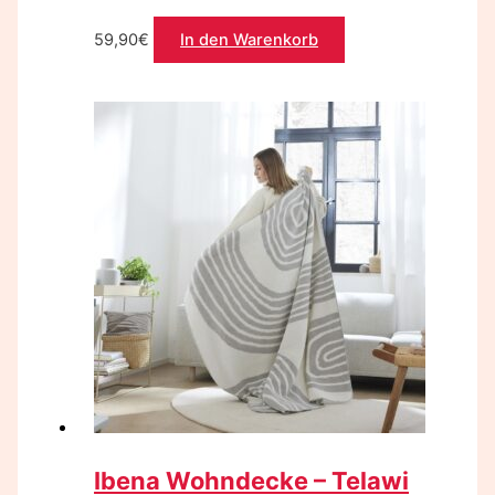
59,90
€
In den Warenkorb
Ibena Wohndecke – Telawi