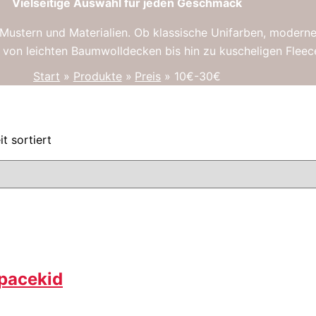
Vielseitige Auswahl für jeden Geschmack
 Mustern und Materialien.
Ob klassische Unifarben, moderne 
t von leichten Baumwolldecken bis hin zu kuscheligen Flee
Start
Produkte
Preis
10€-30€
t sortiert
Spacekid