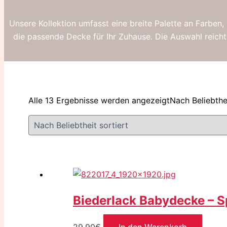
Unsere Kollektion umfasst eine breite Palette an Farben,
die passende Decke für Ihr Zuhause.
Die Auswahl reich
Alle 13 Ergebnisse werden angezeigt
Nach Beliebthei
Biederlack Babydecke – 