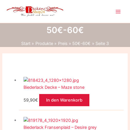
Zum
Inhalt
springen
50€-60€
Start
Produkte
Preis
50€-60€
Seite 3
Biederlack Decke – Maze stone
59,90
€
In den Warenkorb
Biederlack Fransenplaid – Desire grey