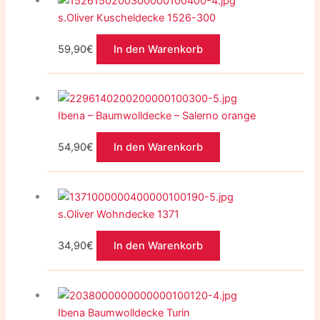
s.Oliver Kuscheldecke 1526-300
59,90
€
In den Warenkorb
Ibena – Baumwolldecke – Salerno orange
54,90
€
In den Warenkorb
s.Oliver Wohndecke 1371
34,90
€
In den Warenkorb
Dieses
Produkt
Ibena Baumwolldecke Turin
weist