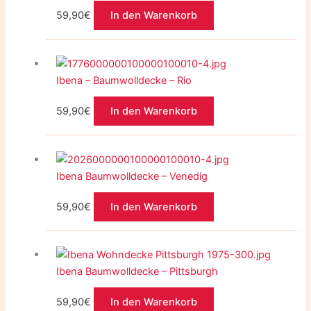
der
59,90
€
In den Warenkorb
Produkts
gewählt
werden
Ibena – Baumwolldecke – Rio
59,90
€
In den Warenkorb
Ibena Baumwolldecke – Venedig
59,90
€
In den Warenkorb
Ibena Baumwolldecke – Pittsburgh
59,90
€
In den Warenkorb