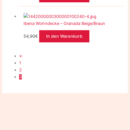
Ibena Wohndecke – Granada Beige/Braun
54,90
€
In den Warenkorb
←
1
2
3