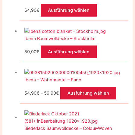
mehrere
64,90
€
Ausführung wählen
Varianten
auf.
Dieses
Die
Produkt
Optionen
Ibena Baumwolldecke – Stockholm
weist
können
mehrere
auf
59,90
€
Ausführung wählen
Varianten
der
auf.
Produktseite
Dieses
Die
gewählt
Produkt
Optionen
werden
Ibena – Wohnmantel – Fano
weist
können
mehrere
auf
54,90
€
–
59,90
€
Ausführung wählen
Variante
der
auf.
Produktseite
Die
gewählt
Optionen
werden
können
Biederlack Baumwolldecke – Colour-Woven
auf