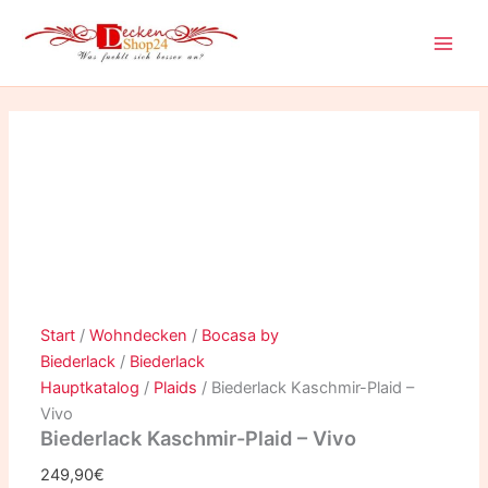
Biederlack
Zum
Dieses
Dieses
Kaschmir-
Inhalt
Produkt
Produkt
Plaid
springen
weist
weist
-
mehrere
mehrere
Vivo
Varianten
Varianten
Menge
auf.
auf.
Die
Die
Optionen
Optionen
können
können
auf
auf
der
der
Produktseite
Produktseite
gewählt
gewählt
Start
/
Wohndecken
/
Bocasa by
werden
werden
Biederlack
/
Biederlack
Hauptkatalog
/
Plaids
/ Biederlack Kaschmir-Plaid –
Vivo
Biederlack Kaschmir-Plaid – Vivo
249,90
€