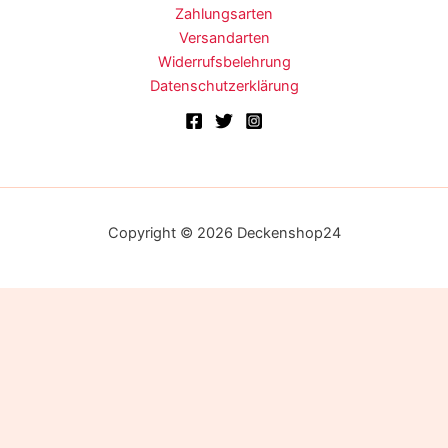
Zahlungsarten
Versandarten
Widerrufsbelehrung
Datenschutzerklärung
Copyright © 2026 Deckenshop24
Alle Preise inkl. der gesetzlichen MwSt.
Die durchgestrichenen Preise entsprechen dem bisherigen Preis
in diesem Online-Shop.
Ausführung wählen