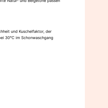
nfte Natur- und Beigetöne passen
hheit und Kuschelfaktor, der
d bei 30°C im Schonwaschgang