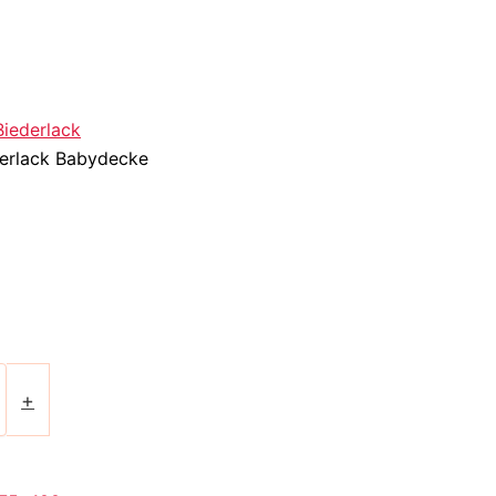
Biederlack
derlack Babydecke
+