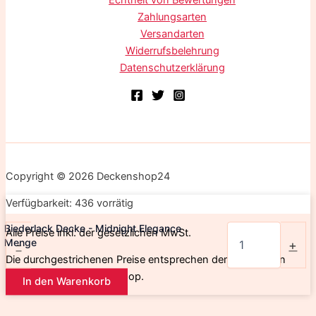
Echtheit von Bewertungen
Zahlungsarten
Versandarten
Widerrufsbelehrung
Datenschutzerklärung
Copyright © 2026 Deckenshop24
Verfügbarkeit:
436 vorrätig
Biederlack Decke - Midnight Elegance
Alle Preise inkl. der gesetzlichen MwSt.
Menge
-
+
Die durchgestrichenen Preise entsprechen dem bisherigen
Preis in diesem Online-Shop.
In den Warenkorb