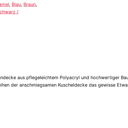
amel
,
Blau
,
Braun
,
chwarz /
hndecke aus pflegeleichtem Polyacryl und hochwertiger Ba
eihen der anschmiegsamen Kuscheldecke das gewisse Etwa