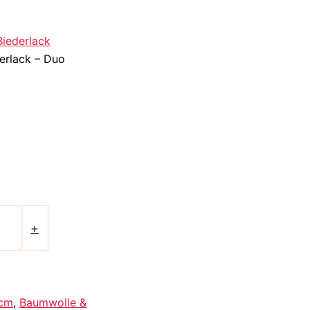
Biederlack
erlack – Duo
+
cm
,
Baumwolle &