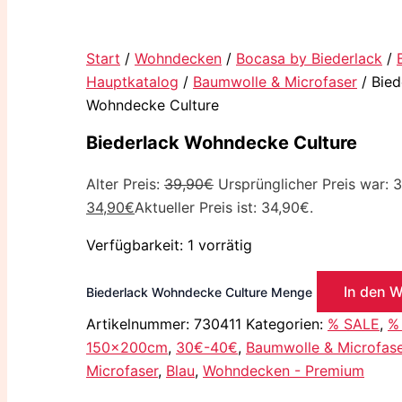
Start
/
Wohndecken
/
Bocasa by Biederlack
/
Hauptkatalog
/
Baumwolle & Microfaser
/ Bied
Wohndecke Culture
Biederlack Wohndecke Culture
Alter Preis:
39,90
€
Ursprünglicher Preis war: 
34,90
€
Aktueller Preis ist: 34,90€.
Verfügbarkeit:
1 vorrätig
In den 
Biederlack Wohndecke Culture Menge
Artikelnummer:
730411
Kategorien:
% SALE
,
%
150x200cm
,
30€-40€
,
Baumwolle & Microfase
Microfaser
,
Blau
,
Wohndecken - Premium