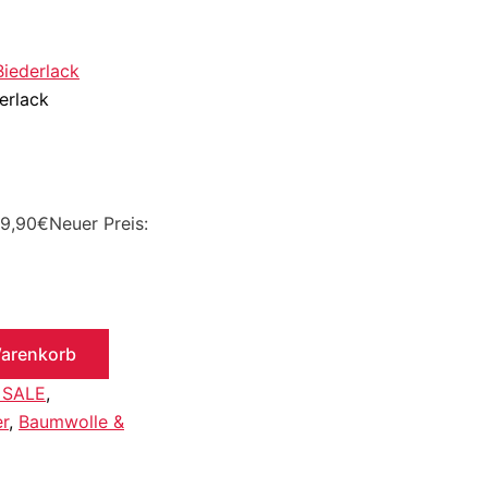
Biederlack
erlack
39,90€
Neuer Preis:
Warenkorb
 SALE
,
r
,
Baumwolle &