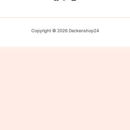
Copyright © 2026 Deckenshop24
Alle Preise inkl. der gesetzlichen MwSt.
Die durchgestrichenen Preise entsprechen dem bisherigen Preis
in diesem Online-Shop.
Ausführung wählen