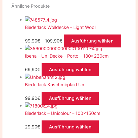
Ähnliche Produkte
Biederlack Wolldecke – Light Wool
99,90
€
–
109,90
€
Ausführung wählen
Ibena – Uni Decke – Porto – 180x220cm
69,90
€
Ausführung wählen
Biederlack Kaschmirplaid Uni
99,90
€
Ausführung wählen
Biederlack – Unicolour – 100x150cm
29,90
€
Ausführung wählen