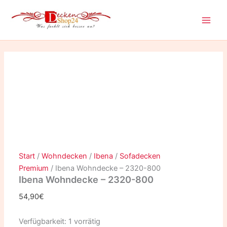
Ibena
Zum
Dieses
Wohndecke
Inhalt
Produkt
-
springen
weist
2320-
mehrere
800
Varianten
Menge
auf.
Die
Optionen
können
auf
der
Produktseite
gewählt
Start
/
Wohndecken
/
Ibena
/
Sofadecken
werden
Premium
/ Ibena Wohndecke – 2320-800
Ibena Wohndecke – 2320-800
54,90
€
Verfügbarkeit:
1 vorrätig