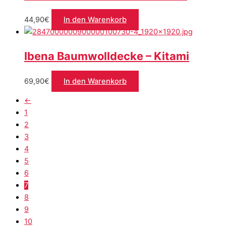
44,90
€
In den Warenkorb
Ibena Baumwolldecke – Kitami
69,90
€
In den Warenkorb
←
1
2
3
4
5
6
7
8
9
10