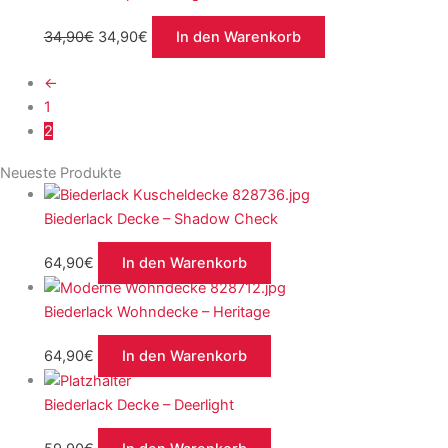
34,90
€
34,90
€
In den Warenkorb
←
1
2
Neueste Produkte
Biederlack Decke – Shadow Check
64,90
€
In den Warenkorb
Biederlack Wohndecke – Heritage
64,90
€
In den Warenkorb
Biederlack Decke – Deerlight