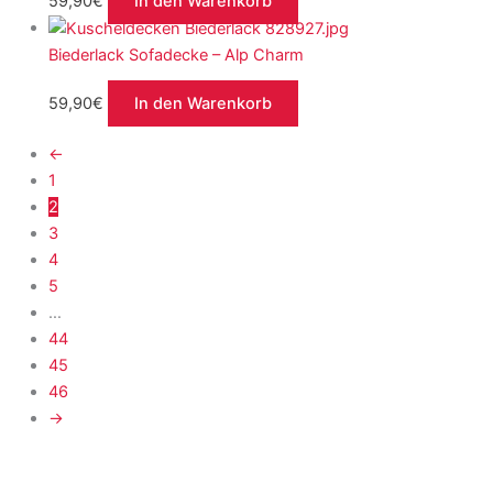
59,90
€
In den Warenkorb
Biederlack Sofadecke – Alp Charm
59,90
€
In den Warenkorb
←
1
2
3
4
5
…
44
45
46
→