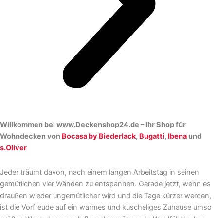
Willkommen bei www.Deckenshop24.de – Ihr Shop für
Wohndecken von
Bocasa by Biederlack
,
Bugatti
,
Ibena
und
s.Oliver
Jeder träumt davon, nach einem langen Arbeitstag in seinen
gemütlichen vier Wänden zu entspannen. Gerade jetzt, wenn es
draußen wieder ungemütlicher wird und die Tage kürzer werden,
ist die Vorfreude auf ein warmes und kuscheliges Zuhause umso