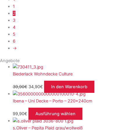
1
2
3
4
5
6
→
Angebote
Biederlack Wohndecke Culture
39,90
€
34,90
€
In den Warenkorb
Ibena – Uni Decke – Porto – 220x240cm
99,90
€
Ausführung wählen
s.Oliver – Pepita Plaid grau/wollweiß