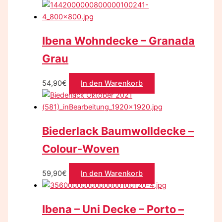
Ibena Wohndecke – Granada
Grau
54,90
€
In den Warenkorb
Biederlack Baumwolldecke –
Colour-Woven
59,90
€
In den Warenkorb
Ibena – Uni Decke – Porto –