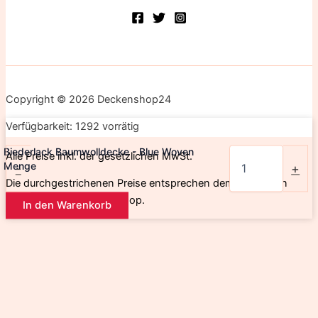
Copyright © 2026 Deckenshop24
Verfügbarkeit:
1292 vorrätig
Biederlack Baumwolldecke - Blue Woven
Alle Preise inkl. der gesetzlichen MwSt.
Menge
-
+
Die durchgestrichenen Preise entsprechen dem bisherigen
Preis in diesem Online-Shop.
In den Warenkorb