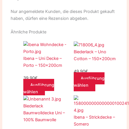
Nur angemeldete Kunden, die dieses Produkt gekauft
haben, dürfen eine Rezension abgeben.
Ähnliche Produkte
Dieses
Dieses
Produkt
Produkt
Biederlack – Uno
weist
weist
Ibena – Uni Decke –
Cotton – 150x200cm
mehrere
mehrere
Porto – 150x200cm
49,90
€
Varianten
Varianten
39,90
€
Ausführung
auf.
auf.
Ausführung
wählen
Die
Die
wählen
Optionen
Optionen
Dieses
Dieses
können
können
Produkt
Produkt
Biederlack
auf
auf
weist
weist
Baumwolldecke Uni –
der
der
Ibena – Strickdecke –
mehrere
mehrere
100% Baumwolle
Produktseite
Produktseite
Somero
Varianten
Varianten
gewählt
gewählt