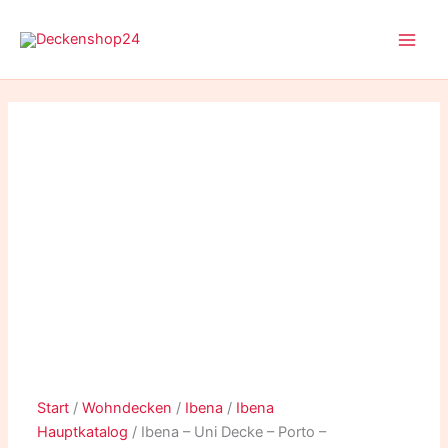
Ibena
Zum
-
Inhalt
Uni
springen
Decke
-
Porto
-
180x220cm
Menge
Start
/
Wohndecken
/
Ibena
/
Ibena
Hauptkatalog
/ Ibena – Uni Decke – Porto –