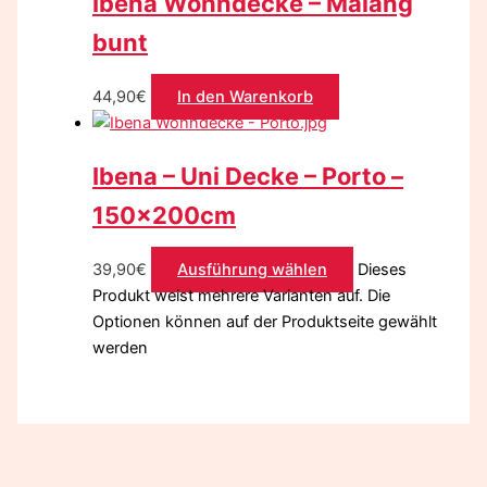
Ibena Wohndecke – Malang
bunt
44,90
€
In den Warenkorb
Ibena – Uni Decke – Porto –
150x200cm
39,90
€
Ausführung wählen
Dieses
Produkt weist mehrere Varianten auf. Die
Optionen können auf der Produktseite gewählt
werden