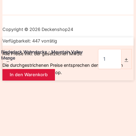
Copyright © 2026 Deckenshop24
Verfügbarkeit:
447 vorrätig
Biederlack Wohndecke - Mountain Valley
Alle Preise inkl. der gesetzlichen MwSt.
Menge
-
+
Die durchgestrichenen Preise entsprechen dem bisherigen
Preis in diesem Online-Shop.
In den Warenkorb