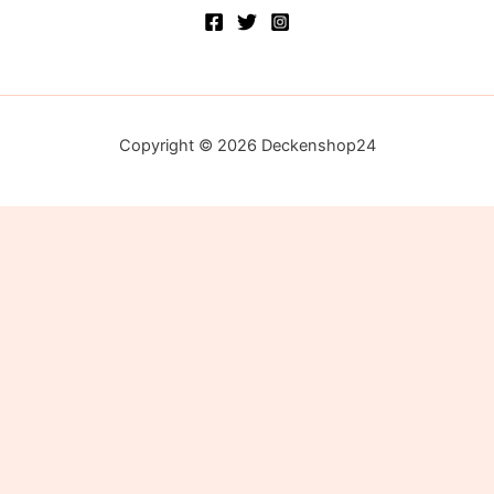
Copyright © 2026 Deckenshop24
Alle Preise inkl. der gesetzlichen MwSt.
Die durchgestrichenen Preise entsprechen dem bisherigen Preis
in diesem Online-Shop.
Ausführung wählen