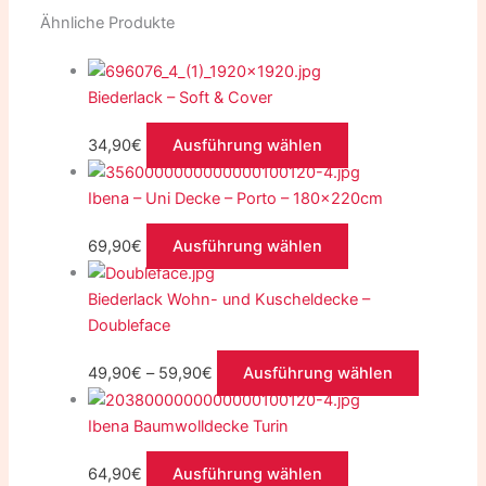
Ähnliche Produkte
Biederlack – Soft & Cover
34,90
€
Ausführung wählen
Ibena – Uni Decke – Porto – 180x220cm
69,90
€
Ausführung wählen
Biederlack Wohn- und Kuscheldecke –
Doubleface
49,90
€
–
59,90
€
Ausführung wählen
Ibena Baumwolldecke Turin
64,90
€
Ausführung wählen