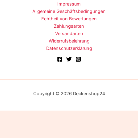
Impressum
Allgemeine Geschäftsbedingungen
Echtheit von Bewertungen
Zahlungsarten
Versandarten
Widerrufsbelehrung
Datenschutzerklärung
Copyright © 2026 Deckenshop24
Alle Preise inkl. der gesetzlichen MwSt.
Biederlack
Verfügbarkeit:
312 vorrätig
Die durchgestrichenen Preise entsprechen dem bisherigen Preis
XXL
Wohndecke
in diesem Online-Shop.