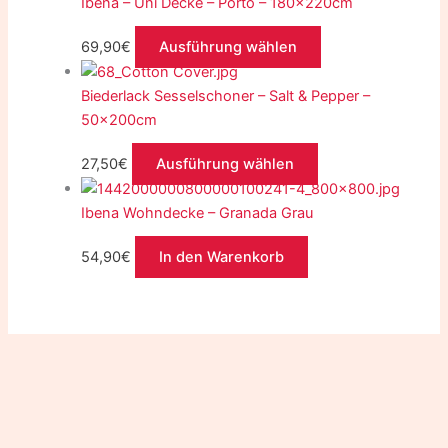
Ibena – Uni Decke – Porto – 180x220cm
69,90
€
Ausführung wählen
Biederlack Sesselschoner – Salt & Pepper –
50x200cm
27,50
€
Ausführung wählen
Ibena Wohndecke – Granada Grau
54,90
€
In den Warenkorb