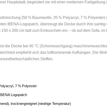
serer Hauptstadt, begeistert sie mit einer modernen Farbgebung un
llmischung (58 % Baumwolle, 35 % Polyacryl, 7 % Polyester) u
en IBENA-Logopatch, überzeugt die Decke durch ihre samtig-w
 150 x 200 cm lädt zum Einkuscheln ein – ob auf dem Sofa, im 
n ist die Decke bei 40 °C (Schonwaschgang) maschinenwaschba
ichheit empfiehlt sich das lufttrocknende Aufhängen. Die Wo
n gesundheitsschädlichen Stoffen.
olyacryl, 7 % Polyester
 IBENA Logopatch
nend), trocknergeeignet (niedrige Temperatur)