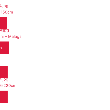
0x150cm
ni – Malaga
n
n
180x220cm
n