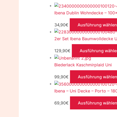
Ibena Dublin Wohndecke – 10
34,90
€
Ausführung wählen
2er Set Ibena Baumwolldecke U
129,90
€
Ausführung wähle
Biederlack Kaschmirplaid Uni
99,90
€
Ausführung wähle
Ibena – Uni Decke – Porto – 
69,90
€
Ausführung wähle