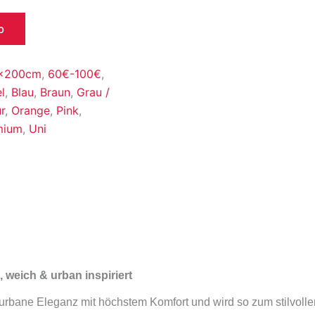
b
x200cm
,
60€-100€
,
l
,
Blau
,
Braun
,
Grau /
r
,
Orange
,
Pink
,
mium
,
Uni
, weich & urban inspiriert
 urbane Eleganz mit höchstem Komfort und wird so zum stilvoll