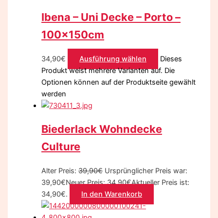
Ibena – Uni Decke – Porto –
100x150cm
34,90
€
Ausführung wählen
Dieses
Produkt weist mehrere Varianten auf. Die
Optionen können auf der Produktseite gewählt
werden
Biederlack Wohndecke
Culture
Alter Preis:
39,90
€
Ursprünglicher Preis war:
39,90€
Neuer Preis:
34,90
€
Aktueller Preis ist:
34,90€.
In den Warenkorb