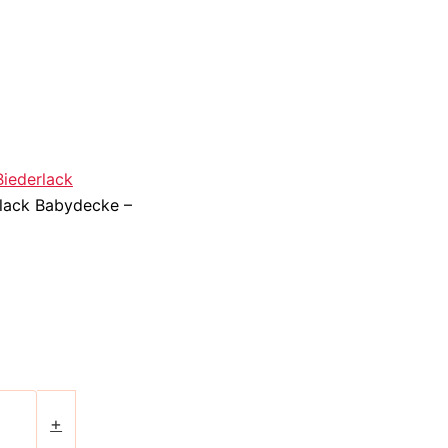
Biederlack
rlack Babydecke –
+