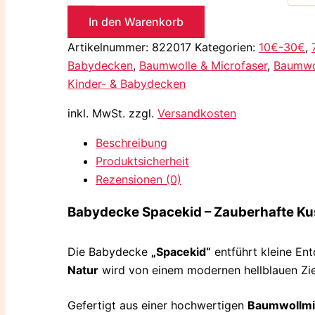
In den Warenkorb
Artikelnummer:
822017
Kategorien:
10€-30€
,
Babydecken
,
Baumwolle & Microfaser
,
Baumwol
Kinder- & Babydecken
inkl. MwSt.
zzgl.
Versandkosten
Beschreibung
Produktsicherheit
Rezensionen (0)
Babydecke Spacekid – Zauberhafte Ku
Die Babydecke
„Spacekid“
entführt kleine Ent
Natur
wird von einem modernen hellblauen Zie
Gefertigt aus einer hochwertigen
Baumwollm